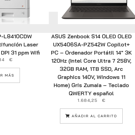
CP-L8410CDW
ASUS Zenbook S14 OLED OLED
tifunción Laser
UX5406SA-PZ542W Copilot+
DPI 31 ppm Wifi
PC – Ordenador Portátil 14″ 3K
,84
€
120Hz (Intel Core Ultra 7 258V,
32GB RAM, 1TB SSD, Arc
R MÁS
Graphics 140V, Windows 11
Home) Gris Zumaia – Teclado
QWERTY español
1.684,25
€
AÑADIR AL CARRITO