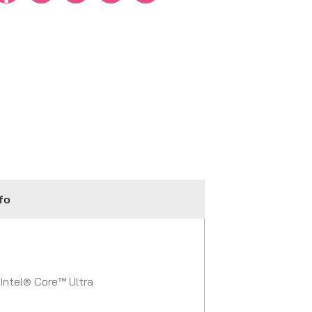
fo
 Intel® Core™ Ultra