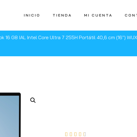
INICIO
TIENDA
MI CUENTA
CON
k 16 G8 IAL Intel Core Ultra 7 255H Portátil 40,6 cm (16″) 




