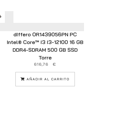
differo OR1439056PN PC
Zebra Colo
Intel® Core™ i3 i3-12100 16 GB
cinta para
DDR4-SDRAM 500 GB SSD
pá
6
Torre
616,76
€
L
AÑADIR AL CARRITO