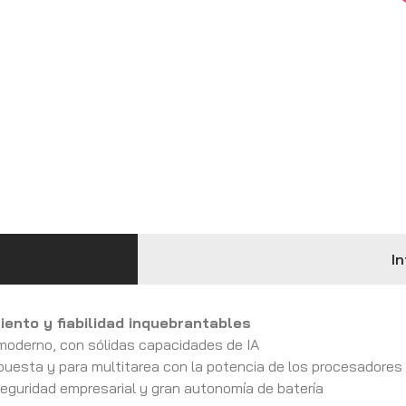
In
ento y fiabilidad inquebrantables
 moderno, con sólidas capacidades de IA
puesta y para multitarea con la potencia de los procesadores
eguridad empresarial y gran autonomía de batería