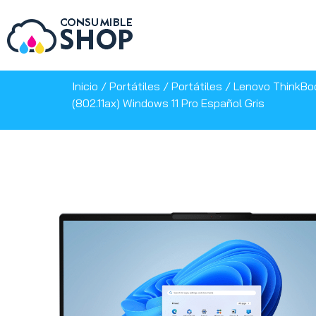
Inicio
/
Portátiles
/
Portátiles
/ Lenovo ThinkBoo
(802.11ax) Windows 11 Pro Español Gris