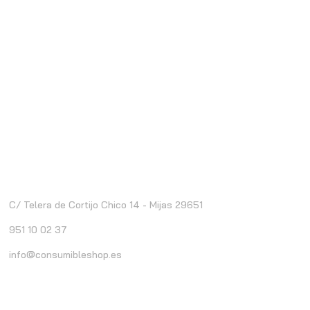
ontacto
C/ Telera de Cortijo Chico 14 - Mijas 29651
951 10 02 37
info@consumibleshop.es